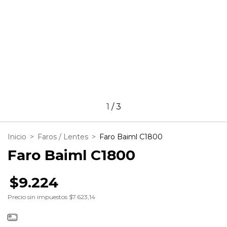
1
/
3
Inicio
>
Faros / Lentes
>
Faro Baiml C1800
Faro Baiml C1800
$9.224
Precio sin impuestos
$7.623,14