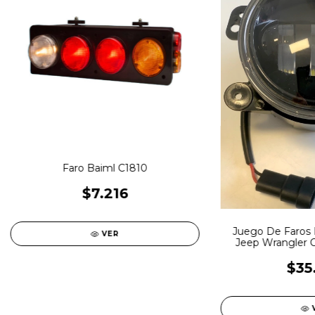
Faro Baiml C1810
$7.216
Juego De Faros 
VER
Jeep Wrangler 
EPI
$35