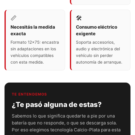
📏
🛠️
Necesitás la medida
Consumo eléctrico
exacta
exigente
Formato 12x75: encastra
Soporta accesorios,
sin adaptaciones en los
audio y electrónica del
vehículos compatibles
vehículo sin perder
con esta medida.
autonomía de arranque.
TE ENTENDEMOS
¿Te pasó alguna de estas?
Sabemos lo que significa quedarte a pie por una
batería que no responde, o que se descarga sola.
Por eso elegimos tecnología Calcio-Plata para esta