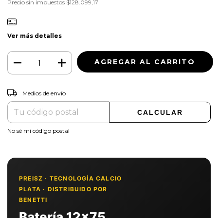
Precio sin impuestos
$128.099,17
Ver más detalles
CAMBIAR CP
Entregas para el CP:
Medios de envío
CALCULAR
No sé mi código postal
PREISZ · TECNOLOGÍA CALCIO
PLATA · DISTRIBUIDO POR
BENETTI
Batería 12x75