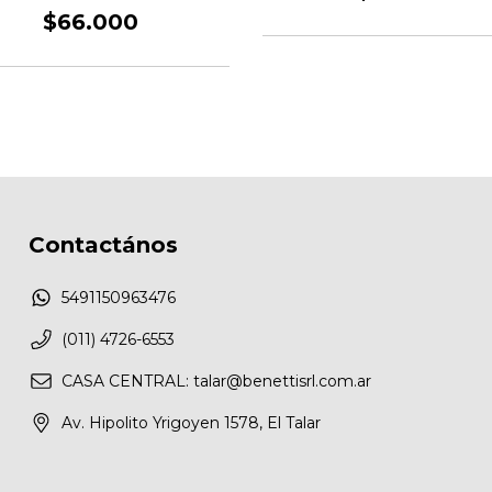
12/24VOLT.
$66.000
Contactános
5491150963476
(011) 4726-6553
CASA CENTRAL:
talar@benettisrl.com.ar
Av. Hipolito Yrigoyen 1578, El Talar