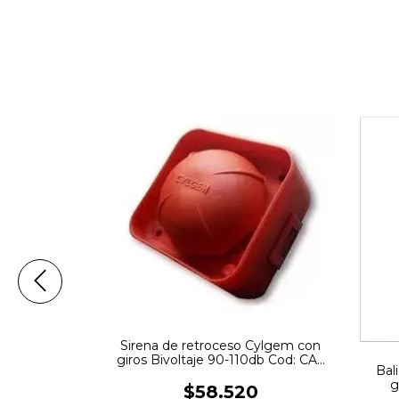
ctiva Con Pie
ad
Sirena de retroceso Cylgem con
giros Bivoltaje 90-110db Cod: CAL
Bali
507
g
$58.520