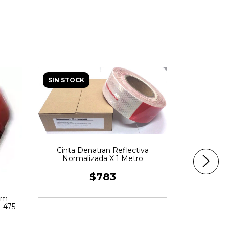
SIN STOCK
SIN STOCK
Cinta Denatran Reflectiva
Cinta Roja 
Normalizada X 1 Metro
$783
em
L 475