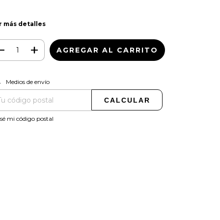
r más detalles
CAMBIAR CP
regas para el CP:
Medios de envío
CALCULAR
sé mi código postal