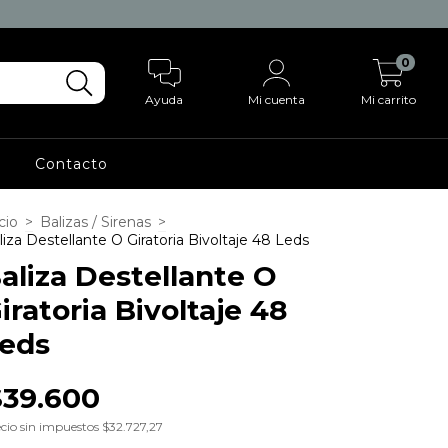
0
Ayuda
Mi cuenta
Mi carrito
r
Contacto
cio
>
Balizas / Sirenas
>
liza Destellante O Giratoria Bivoltaje 48 Leds
aliza Destellante O
iratoria Bivoltaje 48
eds
$39.600
cio sin impuestos
$32.727,27