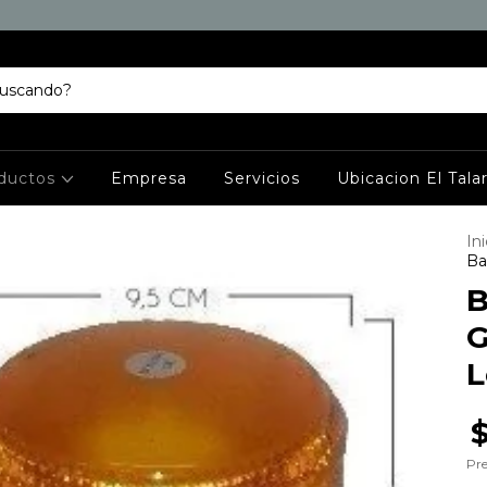
ductos
Empresa
Servicios
Ubicacion El Tala
Ini
Ba
B
G
L
Pre